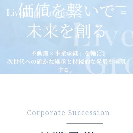
価値を繋いで
未来を創る
「不動産×事業承継」を軸に、
次世代への確かな継承と持続的な発展を実現
する。
Corporate Succession