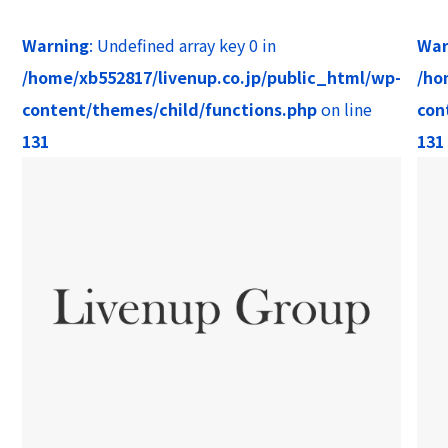
Warning
: Undefined array key 0 in
War
/home/xb552817/livenup.co.jp/public_html/wp-
/ho
content/themes/child/functions.php
on line
con
131
131