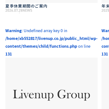
夏季休業期間のご案内
年
2026.07.28
NEWS
2025
Warning
: Undefined array key 0 in
War
/home/xb552817/livenup.co.jp/public_html/wp-
/ho
content/themes/child/functions.php
on line
con
131
131