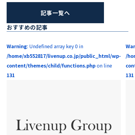
記事一覧へ
おすすめの記事
Warning
: Undefined array key 0 in
War
/home/xb552817/livenup.co.jp/public_html/wp-
/ho
content/themes/child/functions.php
on line
con
131
131