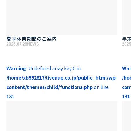
夏季休業期間のご案内
年
2026.07.28
NEWS
2025
Warning
: Undefined array key 0 in
War
/home/xb552817/livenup.co.jp/public_html/wp-
/ho
content/themes/child/functions.php
on line
con
131
131