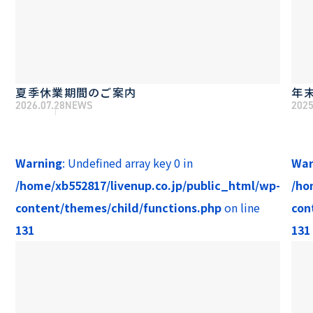
夏季休業期間のご案内
年
2026.07.28
NEWS
2025
Warning
: Undefined array key 0 in
War
/home/xb552817/livenup.co.jp/public_html/wp-
/ho
content/themes/child/functions.php
on line
con
131
131