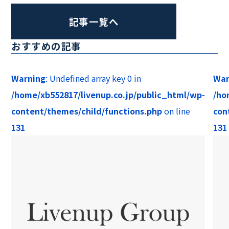
記事一覧へ
おすすめの記事
Warning
: Undefined array key 0 in
War
/home/xb552817/livenup.co.jp/public_html/wp-
/ho
content/themes/child/functions.php
on line
con
131
131